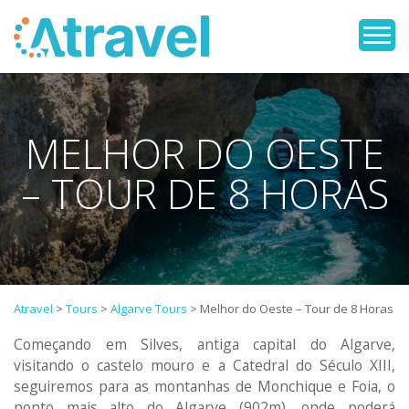
MELHOR DO OESTE
– TOUR DE 8 HORAS
Atravel
>
Tours
>
Algarve Tours
>
Melhor do Oeste – Tour de 8 Horas
Começando em Silves, antiga capital do Algarve,
visitando o castelo mouro e a Catedral do Século XIII,
seguiremos para as montanhas de Monchique e Foia, o
ponto mais alto do Algarve (902m), onde poderá