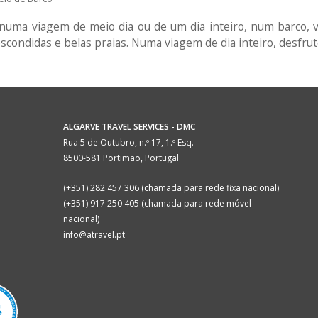
, numa viagem de meio dia ou de um dia inteiro, num barco, 
condidas e belas praias. Numa viagem de dia inteiro, desfru
ALGARVE TRAVEL SERVICES - DMC
Rua 5 de Outubro, n.º 17, 1.º Esq.
8500-581 Portimão, Portugal
(+351) 282 457 306 (chamada para rede fixa nacional)
(+351) 917 250 405 (chamada para rede móvel
nacional)
info@atravel.pt