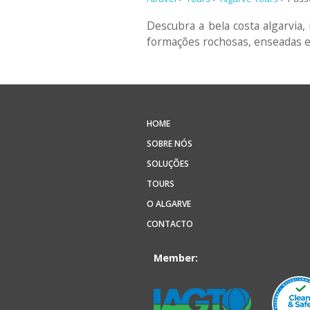
Descubra a bela costa algarvia
formações rochosas, enseadas es
HOME
SOBRE NÓS
SOLUÇÕES
TOURS
O ALGARVE
CONTACTO
Member: