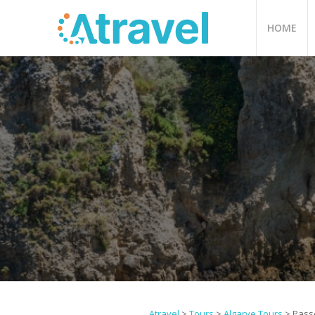
HOME
Atravel
>
Tours
>
Algarve Tours
>
Pass