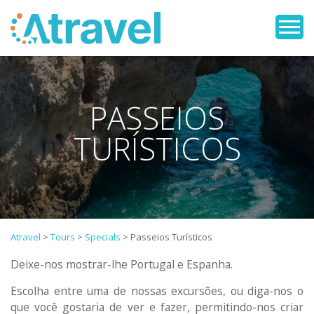
PASSEIOS
TURÍSTICOS
Atravel
>
Tours
>
Specials
>
Passeios Turísticos
Deixe-nos mostrar-lhe Portugal e Espanha.
Escolha entre uma de nossas excursões, ou diga-nos o
que você gostaria de ver e fazer, permitindo-nos criar