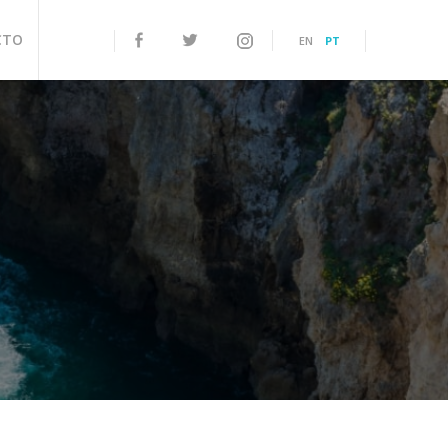
CTO
EN
PT