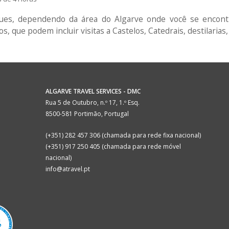
ues, dependendo da área do Algarve onde você se encon
s, que podem incluir visitas a Castelos, Catedrais, destilarias,
ALGARVE TRAVEL SERVICES - DMC
Rua 5 de Outubro, n.º 17, 1.º Esq.
8500-581 Portimão, Portugal
(+351) 282 457 306 (chamada para rede fixa nacional)
(+351) 917 250 405 (chamada para rede móvel
nacional)
info@atravel.pt