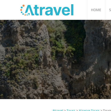
HOME
Atravel
>
Tours
>
Algarve Tours
>
Tour